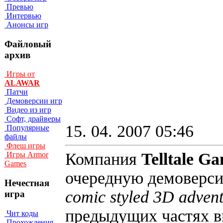
Превью
Интервью
Анонсы игр
Файловый
архив
Игры от
ALAWAR
Патчи
Демоверсии игр
Видео из игр
Софт, драйверы
15. 04. 2007 05:46
Популярные
файлы
Флеш игры
Компания
Telltale G
Игры Armor
Games
очередную демоверси
Нечестная
comic styled 3D adven
игра
предыдущих частях в
Чит коды
Прохождения