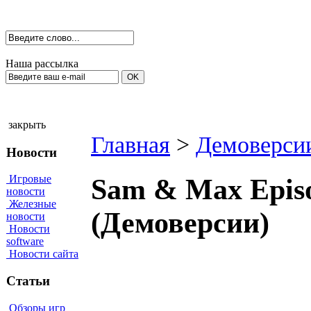
Наша рассылка
закрыть
Главная
>
Демоверси
Новости
Игровые
Sam & Max Episod
новости
Железные
(Демоверсии)
новости
Новости
software
Новости сайта
Статьи
Обзоры игр