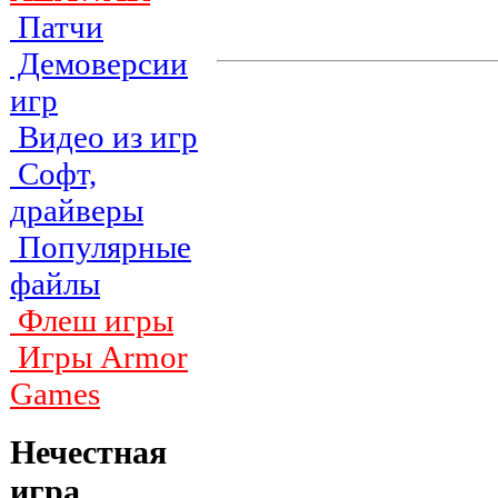
Патчи
Демоверсии
игр
Видео из игр
Софт,
драйверы
Популярные
файлы
Флеш игры
Игры Armor
Games
Нечестная
игра