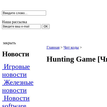
Наша рассылка
закрыть
Главная
>
Чит коды
>
Новости
Нunting Gаme [Ч
Игровые
новости
Железные
новости
Новости
software