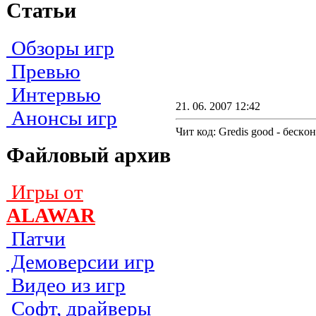
Статьи
Обзоры игр
Превью
Интервью
21. 06. 2007 12:42
Анонсы игр
Чит код: Gredis good - бecк
Файловый архив
Игры от
ALAWAR
Патчи
Демоверсии игр
Видео из игр
Софт, драйверы