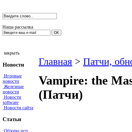
Наша рассылка
закрыть
Главная
>
Патчи, обн
Новости
Игровые
Vampire: the Masq
новости
Железные
(Патчи)
новости
Новости
software
Новости сайта
Статьи
Обзоры игр