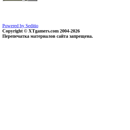
Powered by Seditio
Copyright © XTgamers.com 2004-2026
Перепечатка материалов сайта запрещена.