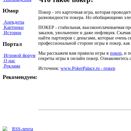
Юмор
Покер - это карточная игра, которая проводи
разновидности покера. Но обобщающими элем
Анекдоты
ПОКЕР - стабильная, высокооплачиваемая пр
Картинки
заказов, увольнение и даже инфляция. Скача
Истории
найти партнеров с деньгами, которые очень 
профессиональной стороне игры в покер, как 
Портал
Мы расскажем вам правила игры в
покер
, и 
Игровой форум
секреты игры в онлайн покер. Ознакомитесь с
О нас
Реклама
Источник:
www.PokerPalace.ru - покер
Рекомендуем: