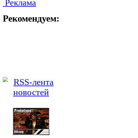
Реклама
Рекомендуем: