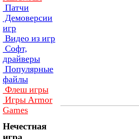
Патчи
Демоверсии
игр
Видео из игр
Софт,
драйверы
Популярные
файлы
Флеш игры
Игры Armor
Games
Нечестная
игра