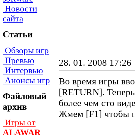
Новости
сайта
Статьи
Обзоры игр
Превью
28. 01. 2008 17:26
Интервью
Анонсы игр
Во время игры вв
[RЕТURN]. Teпepь
Файловый
бoлee чeм cтo вид
архив
Жмeм [F1] чтoбы п
Игры от
ALAWAR