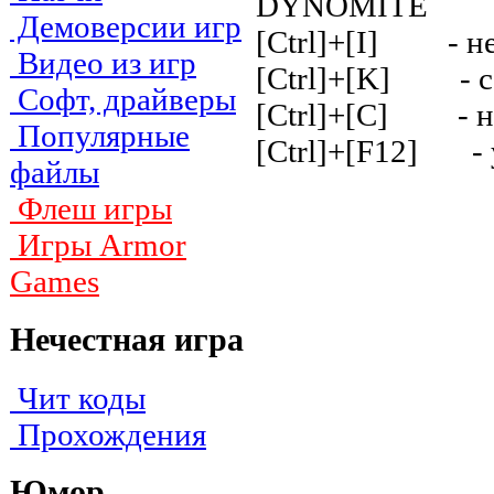
DYNOMITE - c
Демоверсии игр
[Ctrl]+[I] - н
Видео из игр
[Ctrl]+[K] - c
Софт, драйверы
[Ctrl]+[C] - н
Популярные
[Ctrl]+[F12] - 
файлы
Флеш игры
Игры Armor
Games
Нечестная игра
Чит коды
Прохождения
Юмор