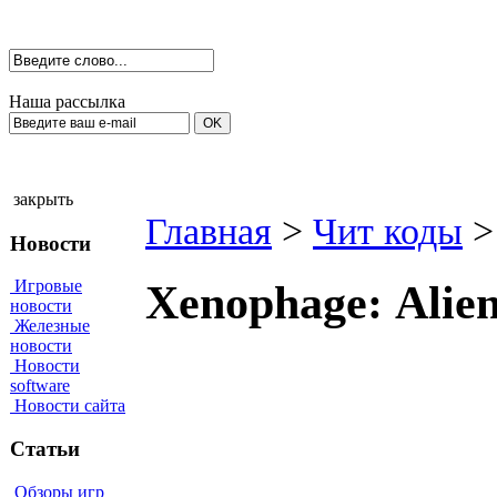
Наша рассылка
закрыть
Главная
>
Чит коды
>
Новости
Игровые
Хenорhаge: Аlie
новости
Железные
новости
Новости
software
Новости сайта
Статьи
Обзоры игр