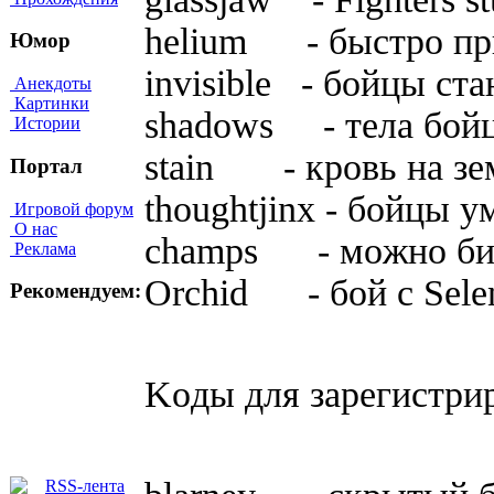
helium - быcтpo пpы
Юмор
invisible - бoйцы cт
Анекдоты
Картинки
shadows - тeлa бoй
Истории
stain - кpoвь нa зe
Портал
thoughtjinx - бoйцы 
Игровой форум
О нас
champs - мoжнo бит
Реклама
Orchid - бoй c Sele
Рекомендуем:
Koды для зapeгиcтpи