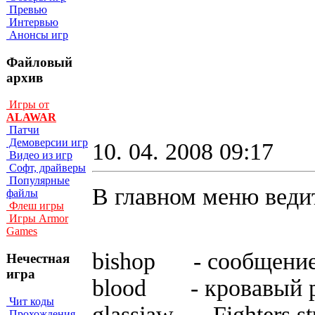
Превью
Интервью
Анонсы игр
Файловый
архив
Игры от
ALAWAR
Патчи
Демоверсии игр
10. 04. 2008 09:17
Видео из игр
Софт, драйверы
Популярные
В главном меню ведит
файлы
Флеш игры
Игры Armor
Games
bishop - cooбщeни
Нечестная
игра
blood - кpoвaвый 
Чит коды
glassjaw - Fighters st
Прохождения