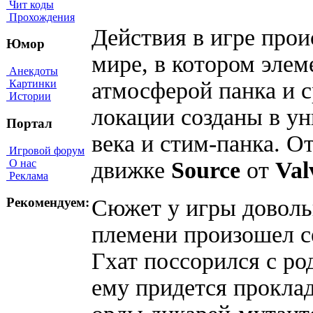
Чит коды
Прохождения
Действия в игре про
Юмор
мире, в котором элем
Анекдоты
атмосферой панка и с
Картинки
Истории
локации созданы в у
Портал
века и стим-панка. О
Игровой форум
О нас
движке
Source
от
Val
Реклама
Сюжет у игры доволь
Рекомендуем:
племени произошел с
Гхат поссорился с р
ему придется проклад