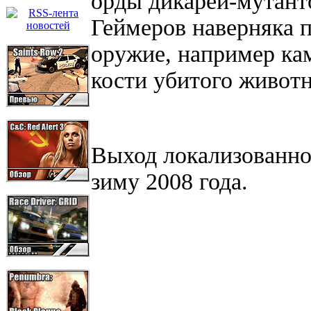
орды дикарей-мутанто
Геймеров наверняка п
оружие, например ка
кости убитого животн
Выход локализованн
зиму 2008 года.