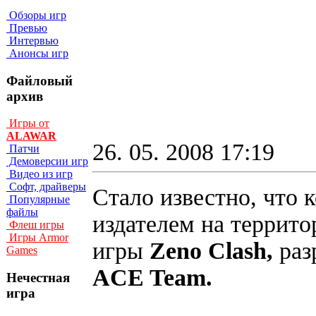
Обзоры игр
Превью
Интервью
Анонсы игр
Файловый
архив
Игры от
ALAWAR
26. 05. 2008 17:19
Патчи
Демоверсии игр
Видео из игр
Софт, драйверы
Стало известно, что
Популярные
файлы
издателем на террит
Флеш игры
Игры Armor
игры
Zeno Clash,
раз
Games
ACE Team.
Нечестная
игра