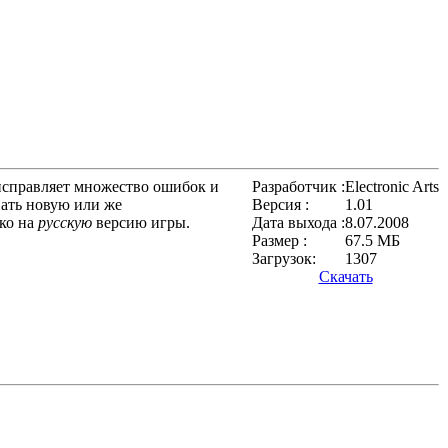
 исправляет множество ошибок и
Разработчик :
Electronic Arts
вать новую или же
Версия :
1.01
ько на
русскую
версию игры.
Дата выхода :
8.07.2008
Размер :
67.5 МБ
Загрузок:
1307
Скачать