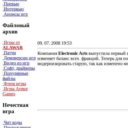
Превью
Интервью
Анонсы игр
Файловый
архив
Игры от
09. 07. 2008 19:53
ALAWAR
Патчи
Компания
Electronic Arts
выпустила первый 
Демоверсии игр
изменяет баланс всех фракций. Теперь для п
Видео из игр
модернизировать старую, так как изменено м
Софт, драйверы
Популярные
файлы
Флеш игры
Игры Armor
Games
Нечестная
игра
Чит коды
Прохождения