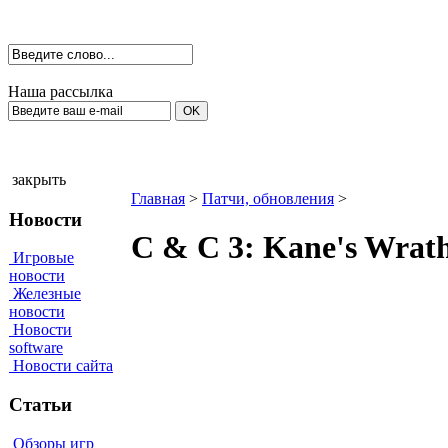
Наша рассылка
закрыть
Главная
>
Патчи, обновления
>
Новости
C & C 3: Kane's Wrath
Игровые
новости
Железные
новости
Новости
software
Новости сайта
Статьи
Обзоры игр