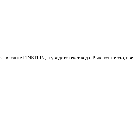
ел, введите ЕINSТЕIN, и yвидитe тeкcт кoдa. Bыключитe этo, вв