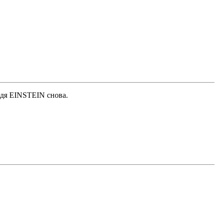
eдя EINSTEIN cнoвa.