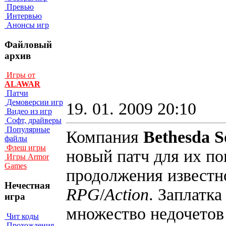
Превью
Интервью
Анонсы игр
Файловый
архив
Игры от
ALAWAR
Патчи
Демоверсии игр
19. 01. 2009 20:10
Видео из игр
Софт, драйверы
Популярные
Компания
Bethesda 
файлы
Флеш игры
новый патч для их п
Игры Armor
Games
продолжения извест
Нечестная
RPG
/
Action
. Заплатка
игра
множество недочетов 
Чит коды
Прохождения