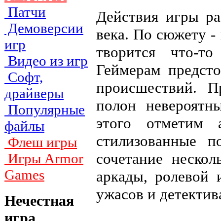
Патчи
Действия игры ра
Демоверсии
века. По сюжету -
игр
творится что-т
Видео из игр
Геймерам предсто
Софт,
происшествий. 
драйверы
полон невероятн
Популярные
этого отметим 
файлы
стилизованные п
Флеш игры
сочетание нескол
Игры Armor
Games
аркады, ролевой 
ужасов и детектив
Нечестная
игра