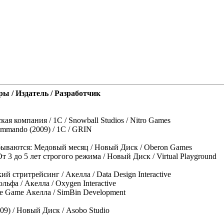
ы / Издатель / Разработчик
ая компания / 1C / Snowball Studios / Nitro Games
ommando (2009) / 1C / GRIN
бываются: Медовый месяц / Новый Диск / Oberon Games
т 3 до 5 лет строгого режима / Новый Диск / Virtual Playground
й стритрейсинг / Акелла / Data Design Interactive
льфа / Акелла / Oxygen Interactive
he Game Акелла / SimBin Development
09) / Новый Диск / Asobo Studio