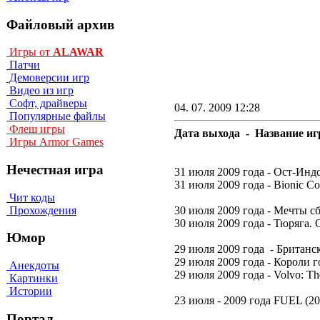
Файловый архив
Игры от
ALAWAR
Патчи
Демоверсии игр
Видео из игр
Софт, драйверы
04. 07. 2009 12:28
Популярные файлы
Флеш игры
Дата выхода - Название игр
Игры Armor Games
Нечестная игра
31 июля 2009 года - Ост-Индск
31 июля 2009 года - Bionic C
Чит коды
Прохождения
30 июля 2009 года - Мечты с
30 июля 2009 года - Тюряга. О
Юмор
29 июля 2009 года - Британски
29 июля 2009 года - Короли го
Анекдоты
29 июля 2009 года - Volvo: T
Картинки
Истории
23 июля - 2009 года FUEL (20
Портал