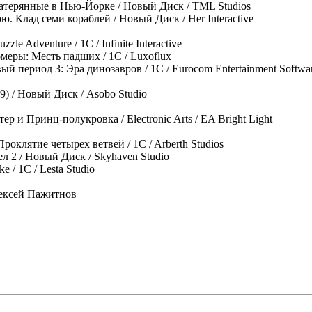
 Затерянные в Нью-Йорке / Новый Диск / TML Studios
ю. Клад семи кораблей / Новый Диск / Her Interactive
zle Adventure / 1C / Infinite Interactive
меры: Месть падших / 1C / Luxoflux
ый период 3: Эра динозавров / 1C / Eurocom Entertainment Softwa
9) / Новый Диск / Asobo Studio
ер и Принц-полукровка / Electronic Arts / EA Bright Light
роклятие четырех ветвей / 1C / Arberth Studios
л 2 / Новый Диск / Skyhaven Studio
e / 1C / Lesta Studio
лексей Пажитнов