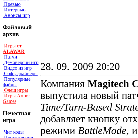
Превью
Интервью
Анонсы игр
Файловый
архив
Игры от
ALAWAR
Патчи
Демоверсии игр
28. 09. 2009 20:20
Видео из игр
Софт, драйверы
Популярные
Компания
Magitech C
файлы
Флеш игры
выпустила новый пат
Игры Armor
Games
Time/Turn-Based Strat
Нечестная
добавляет кнопку отх
игра
режими
BattleMode,
и
Чит коды
Прохождения