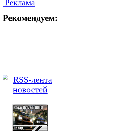
Реклама
Рекомендуем: