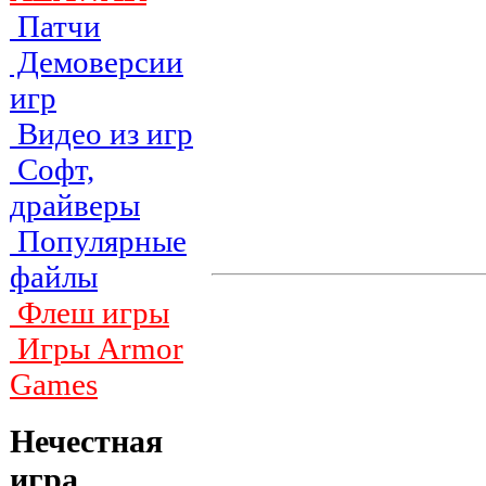
Патчи
Демоверсии
игр
Видео из игр
Софт,
драйверы
Популярные
файлы
Флеш игры
Игры Armor
Games
Нечестная
игра