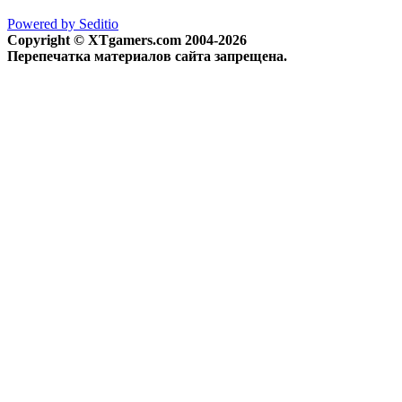
Powered by Seditio
Copyright © XTgamers.com 2004-2026
Перепечатка материалов сайта запрещена.