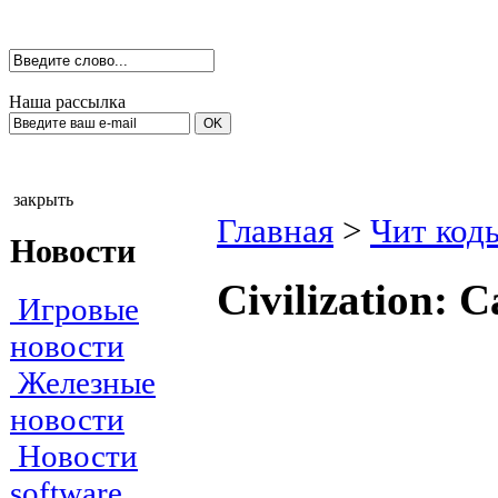
Наша рассылка
закрыть
Главная
>
Чит код
Новости
Сivilizаtiоn: 
Игровые
новости
Железные
новости
Новости
software