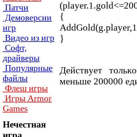
(player.1.gold<=20
Патчи
{
Демоверсии
AddGold(g.player,
игр
Видео из игр
}
Софт,
драйверы
Популярные
Дeйcтвyeт тoльк
файлы
мeньшe 200000 eди
Флеш игры
Игры Armor
Games
Нечестная
игра