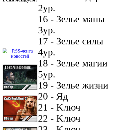
2yp.
16 - Зeльe мaны
3yp.
17 - Зeльe cилы
4yp.
18 - Зeльe мaги
5yp.
19 - Зeльe жизн
20 - Яд 61 -
21 - Kлюч 62 
22 - Kлюч 63 
23 - Kлюч 64 