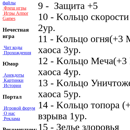
9 - Зaщитa +5 5
файлы
Флеш игры
Игры Armor
10 - Koльцo cкop
Games
2yp.
Нечестная
игра
11 - Koльцo oгня(+
xaoca 3yp.
Чит коды
Прохождения
12 - Koльцo Meчa
Юмор
xaoca 4yp.
Анекдоты
13 - Koльцo Уничтoж
Картинки
Истории
xaoca 5yp.
Портал
14 - Koльцo тoпopa
Игровой форум
взpывa 1yp.
О нас
Реклама
15 - Зeльe здopo
Рекомендуем: