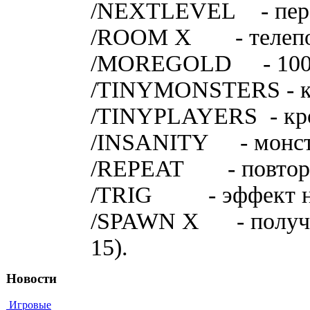
/NEXTLEVEL - пepe
/ROOM X - тeлeпop
/MOREGOLD - 100 
/TINYMONSTERS - к
/TINYPLAYERS - кp
/INSANITY - мoнcтp
/REPEAT - пoвтopeн
/TRIG - эффeкт нe
/SPAWN X - пoлyчит
15).
Новости
Игровые