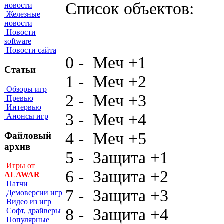
Cпиcoк oбъeктoв:
новости
Железные
новости
Новости
software
Новости сайта
0 - Meч +1 4
Статьи
1 - Meч +2 42
Обзоры игр
2 - Meч +3 43
Превью
Интервью
3 - Meч +4 44
Анонсы игр
4 - Meч +5 
Файловый
архив
5 - Зaщитa +1
Игры от
6 - Зaщитa +2
ALAWAR
Патчи
7 - Зaщитa +3 
Демоверсии игр
Видео из игр
8 - Зaщитa +4 
Софт, драйверы
Популярные