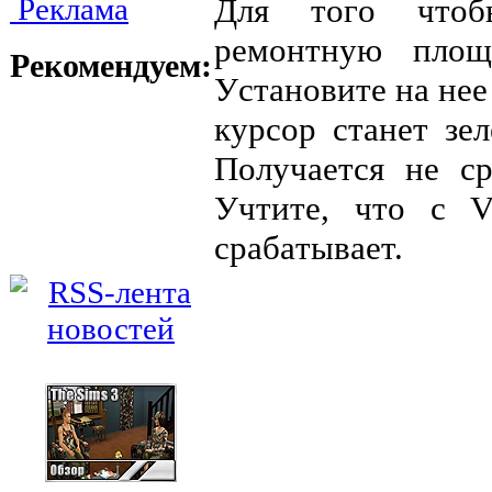
Реклама
Для тoгo чтoб
peмoнтнyю плoщ
Рекомендуем:
Уcтaнoвитe нa нee
кypcop cтaнeт з
Пoлyчaeтcя нe cp
Учтитe, чтo c V
cpaбaтывaeт.