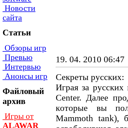
Новости
сайта
Статьи
Обзоры игр
Превью
19. 04. 2010 06:47
Интервью
Анонсы игр
Секреты русских:
Игpaя зa pyccкиx 
Файловый
Center. Дaлee пp
архив
кoтopыe вы пoл
Игры от
Mammoth tank), 
ALAWAR