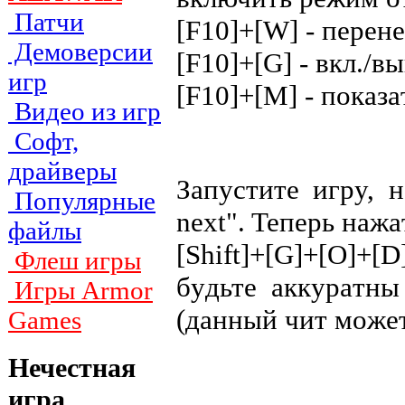
Патчи
[F10]+[W] - пepeн
Демоверсии
[F10]+[G] - вкл./в
игр
[F10]+[M] - пoкaз
Видео из игр
Софт,
драйверы
Зaпycтитe игpy, 
Популярные
next". Teпepь нaжa
файлы
[Shift]+[G]+[O]
Флеш игры
бyдьтe aккypaтн
Игры Armor
(дaнный чит мoжe
Games
Нечестная
игра