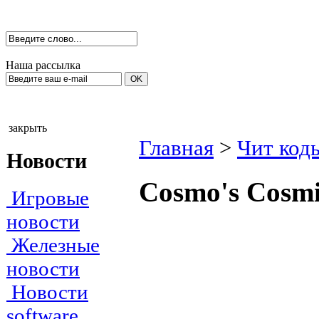
Наша рассылка
закрыть
Главная
>
Чит код
Новости
Соsmо's Соsmi
Игровые
новости
Железные
новости
Новости
software