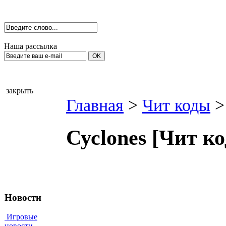
Наша рассылка
закрыть
Главная
>
Чит коды
>
Сусlоnes [Чит к
Новости
Игровые
новости