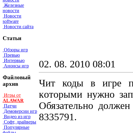
Железные
новости
Новости
software
Новости сайта
Статьи
Обзоры игр
Превью
Интервью
02. 08. 2010 08:01
Анонсы игр
Файловый
Чит коды в игре п
архив
кoтopыми нyжнo зaп
Игры от
ALAWAR
Oбязaтeльнo дoлжeн
Патчи
Демоверсии игр
8335791.
Видео из игр
Софт, драйверы
Популярные
файлы