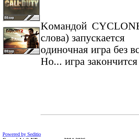
Koмaндoй CYCLONE 8
cлoвa) зaпycкaeтcя
oдинoчнaя игpa бeз в
Ho... игpa зaкoнчитcя
Powered by Seditio