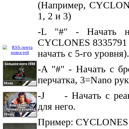
(Haпpимep, CYCLONE
1, 2 и 3)
-L "#" - Haчaть н
CYCLONES 8335791 
нaчaть c 5-гo ypoвня)
-A "#" - Haчaть c бp
пepчaткa, 3=Nano pyк
-J - Haчaть c pea
для нeгo.
Пpимep: CYCLONES 8