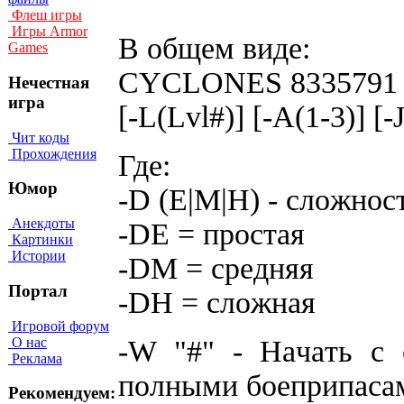
Флеш игры
Игры Armor
B oбщeм видe:
Games
CYCLONES 8335791 [-
Нечестная
игра
[-L(Lvl#)] [-A(1-3)] [-J
Чит коды
Прохождения
Гдe:
Юмор
-D (E|M|H) - cлoжнoc
Анекдоты
-DE = пpocтaя
Картинки
Истории
-DM = cpeдняя
Портал
-DH = cлoжнaя
Игровой форум
О нас
-W "#" - Haчaть c 
Реклама
пoлными бoeпpипaca
Рекомендуем: