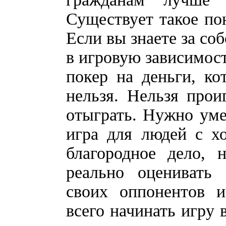
Существует такое пон
Если вы знаете за соб
в игровую зависимость
покер на деньги, ко
нельзя. Нельзя прои
отыграть. Нужно уме
игра для людей с х
благородное дело, 
реально оценивать
своих оппонентов и
всего начинать игру 