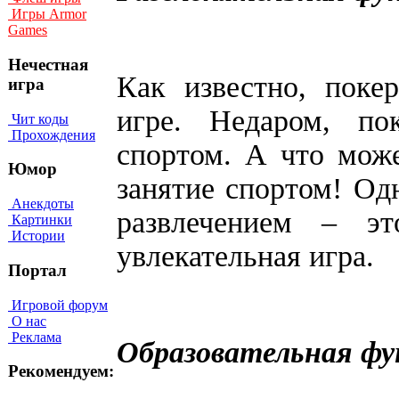
Игры Armor
Games
Нечестная
Как известно, поке
игра
игре. Недаром, по
Чит коды
Прохождения
спортом. А что мож
Юмор
занятие спортом! Одн
Анекдоты
развлечением – эт
Картинки
Истории
увлекательная игра.
Портал
Игровой форум
О нас
Реклама
Образовательная фу
Рекомендуем: