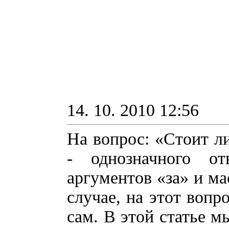
14. 10. 2010 12:56
На вопрос: «Стоит л
- однозначного о
аргументов «за» и ма
случае, на этот вопр
сам. В этой статье м