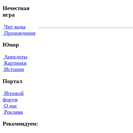
Нечестная
игра
Чит коды
Прохождения
Юмор
Анекдоты
Картинки
Истории
Портал
Игровой
форум
О нас
Реклама
Рекомендуем: