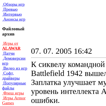
Обзоры игр
Превью
Интервью
Анонсы игр
Файловый
архив
Игры от
ALAWAR
07. 07. 2005 16:42
Патчи
Демоверсии
К сиквелу командной
игр
Видео из игр
Battlefield 1942 выше
Софт,
драйверы
Заплатка улучшает м
Популярные
файлы
уровень интеллекта A
Флеш игры
Игры Armor
ошибки.
Games