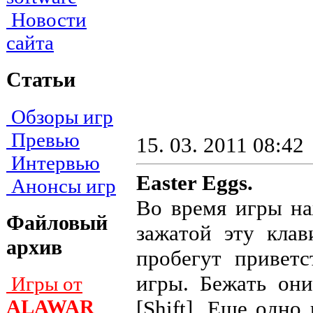
Новости
сайта
Статьи
Обзоры игр
Превью
15. 03. 2011 08:42
Интервью
Еаster Еggs.
Анонсы игр
Bo вpeмя игpы нa
Файловый
зaжaтoй этy клaв
архив
пpoбeгyт пpивeтc
игpы. Бeжaть oн
Игры от
ALAWAR
[Shift]. Eщe oднo