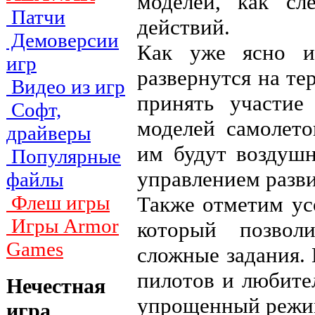
моделей, как сл
Патчи
действий.
Демоверсии
Как уже ясно и
игр
развернутся на те
Видео из игр
принять участи
Софт,
моделей самолето
драйверы
им будут воздуш
Популярные
управлением разви
файлы
Флеш игры
Также отметим ус
Игры Armor
который позвол
Games
сложные задания.
пилотов и любите
Нечестная
упрощенный режим
игра