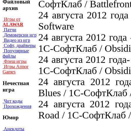
Файловый
СофтКлаб / Battlefron
архив
24 августа 2012 года
Игры от
Software
ALAWAR
Патчи
24 августа 2012 года 
Демоверсии игр
Видео из игр
1С-СофтКлаб / Obsidi
Софт, драйверы
Популярные
файлы
24 августа 2012 года-
Флеш игры
Игры Armor
1С-СофтКлаб / Obsidi
Games
24 августа 2012 год
Нечестная
игра
Blues / 1С-СофтКлаб /
Чит коды
24 августа 2012 год
Прохождения
Road / 1С-СофтКлаб / 
Юмор
Анекдоты