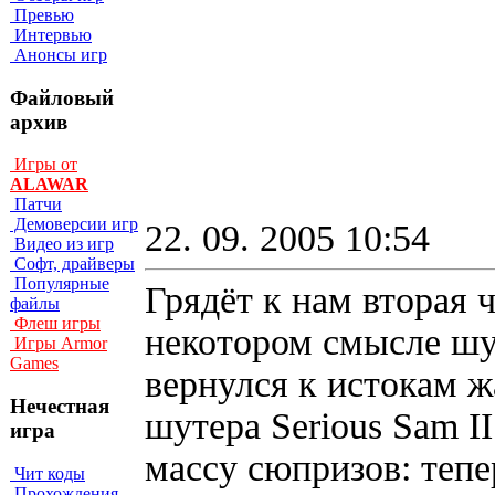
Превью
Интервью
Анонсы игр
Файловый
архив
Игры от
ALAWAR
Патчи
Демоверсии игр
22. 09. 2005 10:54
Видео из игр
Софт, драйверы
Популярные
Грядёт к нам вторая 
файлы
Флеш игры
некотором смысле шу
Игры Armor
Games
вернулся к истокам ж
Нечестная
шутера Serious Sam I
игра
массу сюпризов: тепе
Чит коды
Прохождения