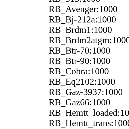
RB_Avenger:1000
RB_Bj-212a:1000
RB_Brdm1:1000
RB_Brdm2atgm:100
RB_Btr-70:1000
RB_Btr-90:1000
RB_Cobra:1000
RB_Eq2102:1000
RB_Gaz-3937:1000
RB_Gaz66:1000
RB_Hemtt_loaded:1
RB_Hemtt_trans:100