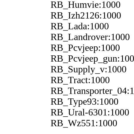
RB_Humvie:1000
RB_Izh2126:1000
RB_Lada:1000
RB_Landrover:1000
RB_Pcvjeep:1000
RB_Pcvjeep_gun:10
RB_Supply_v:1000
RB_Tract:1000
RB_Transporter_04:
RB_Type93:1000
RB_Ural-6301:1000
RB_Wz551:1000