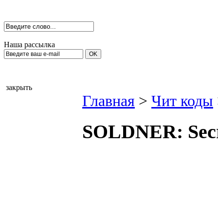
Наша рассылка
закрыть
Главная
>
Чит коды
SОLDNЕR: Seсr