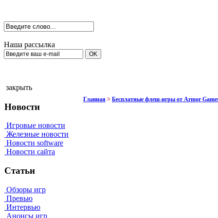
Наша рассылка
закрыть
Главная
>
Бесплатные флеш-игры от Armor Game
Новости
Игровые новости
Железные новости
Новости software
Новости сайта
Статьи
Обзоры игр
Превью
Интервью
Анонсы игр