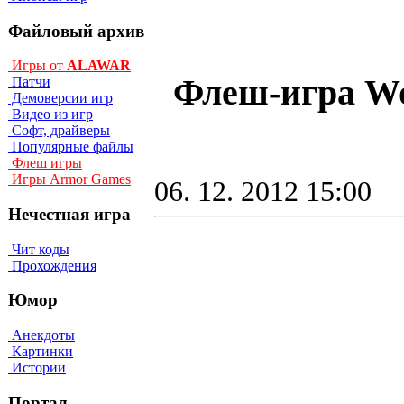
Файловый архив
Игры от
ALAWAR
Флеш-игра Wor
Патчи
Демоверсии игр
Видео из игр
Софт, драйверы
Популярные файлы
Флеш игры
Игры Armor Games
06. 12. 2012 15:00
Нечестная игра
Чит коды
Прохождения
Юмор
Анекдоты
Картинки
Истории
Портал