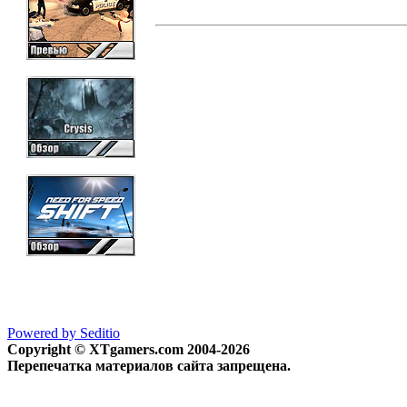
Powered by Seditio
Copyright © XTgamers.com 2004-2026
Перепечатка материалов сайта запрещена.