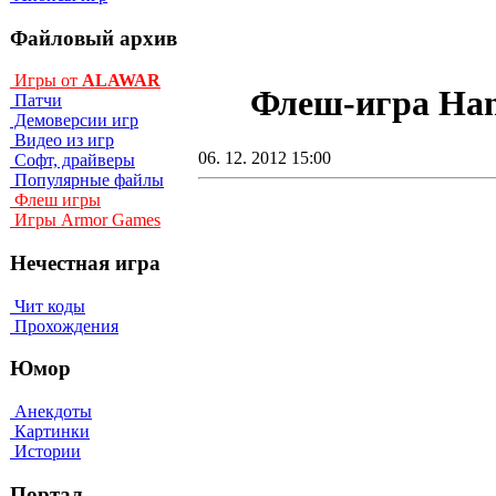
Файловый архив
Игры от
ALAWAR
Флеш-игра Ham
Патчи
Демоверсии игр
Видео из игр
06. 12. 2012 15:00
Софт, драйверы
Популярные файлы
Флеш игры
Игры Armor Games
Нечестная игра
Чит коды
Прохождения
Юмор
Анекдоты
Картинки
Истории
Портал