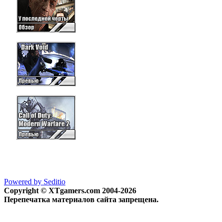
Powered by Seditio
Copyright © XTgamers.com 2004-2026
Перепечатка материалов сайта запрещена.