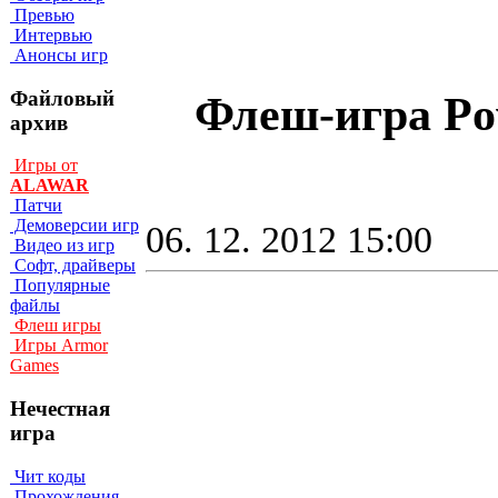
Превью
Интервью
Анонсы игр
Файловый
Флеш-игра Pow
архив
Игры от
ALAWAR
Патчи
Демоверсии игр
06. 12. 2012 15:00
Видео из игр
Софт, драйверы
Популярные
файлы
Флеш игры
Игры Armor
Games
Нечестная
игра
Чит коды
Прохождения