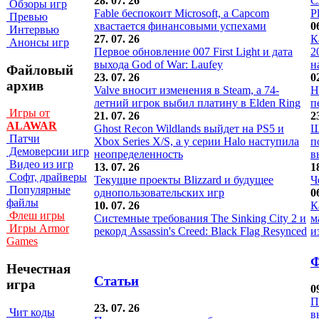
28. 07. 26
С
Обзоры игр
Fable беспокоит Microsoft, а Capcom
P
Превью
хвастается финансовыми успехами
0
Интервью
27. 07. 26
К
Анонсы игр
Первое обновление 007 First Light и дата
2
выхода God of War: Laufey
н
Файловый
23. 07. 26
0
архив
Valve вносит изменения в Steam, а 74-
Н
летний игрок выбил платину в Elden Ring
п
Игры от
21. 07. 26
2
ALAWAR
Ghost Recon Wildlands выйдет на PS5 и
Ш
Патчи
Xbox Series X/S, а у серии Halo наступила
п
Демоверсии игр
неопределенность
в
Видео из игр
13. 07. 26
1
Софт, драйверы
Текущие проекты Blizzard и будущее
Ч
Популярные
однопользовательских игр
0
файлы
10. 07. 26
К
Флеш игры
Системные требования The Sinking City 2 и
м
Игры Armor
рекорд Assassin's Creed: Black Flag Resynced
и
Games
Нечестная
Статьи
игра
0
П
23. 07. 26
Чит коды
в