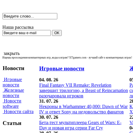
Наша рассылка
закрыть
Ищешь прохождения компьютерных игр, коды к играм? XTgamers.com - лучший сайт о компьютерных играх!
Новости
Игровые новости
Ж
Игровые
04. 08. 26
0
новости
Final Fantasy VII Remake: Revelation
Р
Железные
завершит трилогию, а Beast of Reincarnation
с
новости
разочаровала игроков
л
Новости
31. 07. 26
2
software
Некроны в Warhammer 40,000: Dawn of War
К
Новости сайта
IV и ответ Sony на недовольство фанатов
X
30. 07. 26
2
Статьи
Бета-тест мультиплеера Gears of Wars: E-
V
Day и новая игра серии Far Cry
0