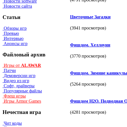
Новости software
Новости сайта
Статьи
Цветочные Загадки
(3941 просмотров)
Обзоры игр
Превью
Интервью
Анонсы игр
Фишдом. Хеллоуин
Файловый архив
(3770 просмотров)
Игры от
ALAWAR
Патчи
Фишдом. Зимние каникул
Демоверсии игр
Видео из игр
(5264 просмотров)
Софт, драйверы
Популярные файлы
Флеш игры
Фишдом Н2О. Подводная О
Игры Armor Games
Нечестная игра
(4281 просмотров)
Чит коды