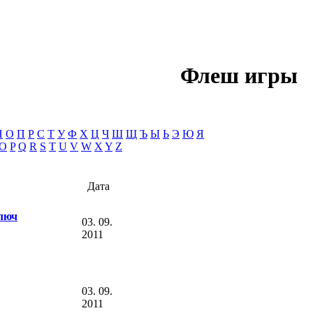
Флеш игры
Н
О
П
Р
С
Т
У
Ф
Х
Ц
Ч
Ш
Щ
Ъ
Ы
Ь
Э
Ю
Я
O
P
Q
R
S
T
U
V
W
X
Y
Z
Дата
люч
03. 09.
2011
03. 09.
2011