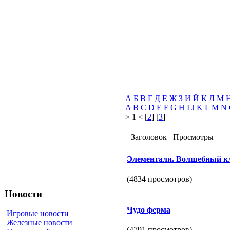
А
Б
В
Г
Д
Е
Ж
З
И
Й
К
Л
М
A
B
C
D
E
F
G
H
I
J
K
L
M
N
> 1 < [
2
] [
3
]
Заголовок
Просмотры
Элементали. Волшебный к
(4834 просмотров)
Новости
Чудо ферма
Игровые новости
Железные новости
(4791 просмотров)