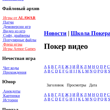
Файловый архив
Игры от
ALAWAR
Патчи
Демоверсии игр
Видео из игр
Новости
|
Школа Покер
Софт, драйверы
Популярные файлы
Покер видео
Флеш игры
Игры Armor Games
Нечестная игра
А
Б
В
Г
Д
Е
Ж
З
И
Й
К
Л
М
Н
О
П
Р
С
Чит коды
A
B
C
D
E
F
G
H
I
J
K
L
M
N
O
P
Q
R
Прохождения
Юмор
Заголовок
Просмотры
Дата
Анекдоты
А
Б
В
Г
Д
Е
Ж
З
И
Й
К
Л
М
Н
О
П
Р
С
Картинки
A
B
C
D
E
F
G
H
I
J
K
L
M
N
O
P
Q
R
Истории
Портал