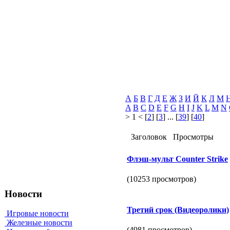
А
Б
В
Г
Д
Е
Ж
З
И
Й
К
Л
М
A
B
C
D
E
F
G
H
I
J
K
L
M
N
> 1 < [
2
] [
3
] ... [
39
] [
40
]
Заголовок
Просмотры
Флэш-мульт Counter Strike
(10253 просмотров)
Новости
Третий срок (Видеоролики)
Игровые новости
Железные новости
(4981 просмотров)