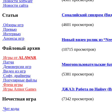
Новости software
Новости сайта
Статьи
Сомалийский синдром (Вид
(4601 просмотров)
Обзоры игр
Превью
Интервью
Анонсы игр
Новый видео ролик из “Need
Файловый архив
(10715 просмотров)
Игры от
ALAWAR
Патчи
Многопользовательские бат
Демоверсии игр
Видео из игр
(5381 просмотров)
Софт, драйверы
Популярные файлы
Флеш игры
ДЖАЗ: Работа по Найму (В
Игры Armor Games
Нечестная игра
(7342 просмотров)
Чит коды