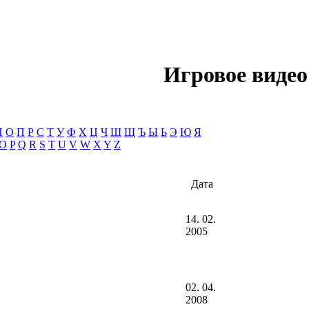
Игровое видео
Н
О
П
Р
С
Т
У
Ф
Х
Ц
Ч
Ш
Щ
Ъ
Ы
Ь
Э
Ю
Я
O
P
Q
R
S
T
U
V
W
X
Y
Z
Дата
14. 02.
2005
02. 04.
2008