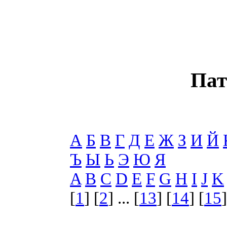
Пат
А
Б
В
Г
Д
Е
Ж
З
И
Й
Ъ
Ы
Ь
Э
Ю
Я
A
B
C
D
E
F
G
H
I
J
K
[
1
] [
2
] ... [
13
] [
14
] [
15
]