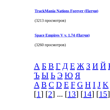
TrackMania Nations Forever (Патчи)
(3213 просмотров)
Space Empires V v. 1.74 (Патчи)
(3260 просмотров)
А
Б
В
Г
Д
Е
Ж
З
И
Й
Ъ
Ы
Ь
Э
Ю
Я
A
B
C
D
E
F
G
H
I
J
K
[
1
] [
2
] ... [
13
] [
14
] [
15
]