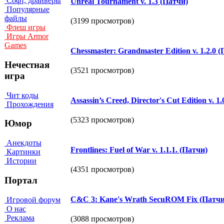
Софт, драйверы
Unreal Tournament v. 1.3 (Патчи)
Популярные
файлы
(3199 просмотров)
Флеш игры
Игры Armor
Games
Chessmaster: Grandmaster Edition v. 1.2.0 
Нечестная
(3521 просмотров)
игра
Чит коды
Assassin’s Creed, Director's Cut Edition v. 1
Прохождения
(5323 просмотров)
Юмор
Анекдоты
Frontlines: Fuel of War v. 1.1.1. (Патчи)
Картинки
Истории
(4351 просмотров)
Портал
C&C 3: Kane's Wrath SecuROM Fix (Патчи
Игровой форум
О нас
Реклама
(3088 просмотров)