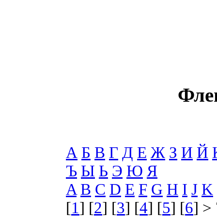
Фле
А
Б
В
Г
Д
Е
Ж
З
И
Й
Ъ
Ы
Ь
Э
Ю
Я
A
B
C
D
E
F
G
H
I
J
K
[
1
] [
2
] [
3
] [
4
] [
5
] [
6
] > 