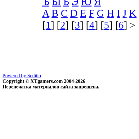
Ъ
Ы
Ь
Э
Ю
Я
A
B
C
D
E
F
G
H
I
J
K
[
1
] [
2
] [
3
] [
4
] [
5
] [
6
] > 
Powered by Seditio
Copyright © XTgamers.com 2004-2026
Перепечатка материалов сайта запрещена.