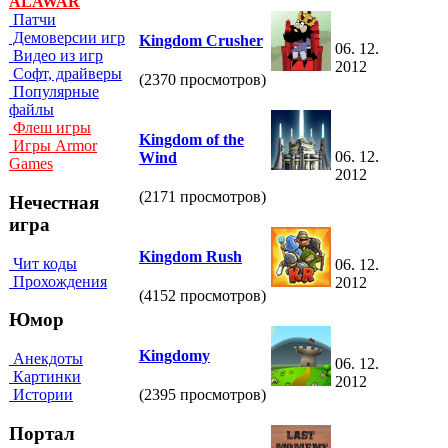
ALAWAR
Патчи
Демоверсии игр
Kingdom Crusher
06. 12.
Видео из игр
2012
Софт, драйверы
(2370 просмотров)
Популярные
файлы
Флеш игры
Kingdom of the
Игры Armor
06. 12.
Wind
Games
2012
(2171 просмотров)
Нечестная
игра
Kingdom Rush
Чит коды
06. 12.
Прохождения
2012
(4152 просмотров)
Юмор
Kingdomy
Анекдоты
06. 12.
Картинки
2012
Истории
(2395 просмотров)
Портал