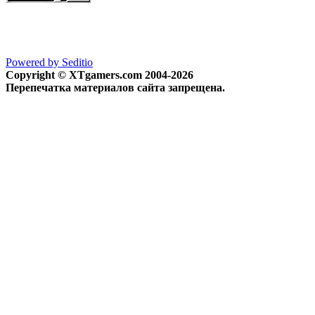
Powered by Seditio
Copyright © XTgamers.com 2004-2026
Перепечатка материалов сайта запрещена.