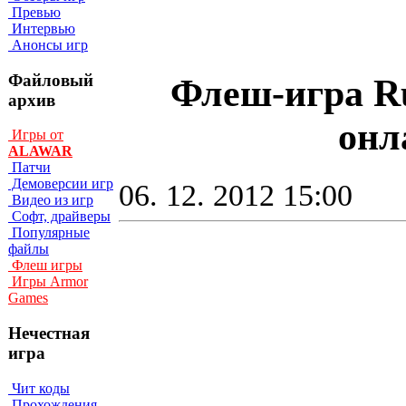
Превью
Интервью
Анонсы игр
Файловый
Флеш-игра Ru
архив
онл
Игры от
ALAWAR
Патчи
Демоверсии игр
06. 12. 2012 15:00
Видео из игр
Софт, драйверы
Популярные
файлы
Флеш игры
Игры Armor
Games
Нечестная
игра
Чит коды
Прохождения