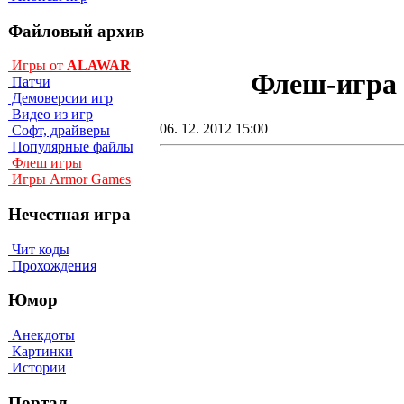
Файловый архив
Игры от
ALAWAR
Флеш-игра N
Патчи
Демоверсии игр
Видео из игр
06. 12. 2012 15:00
Софт, драйверы
Популярные файлы
Флеш игры
Игры Armor Games
Нечестная игра
Чит коды
Прохождения
Юмор
Анекдоты
Картинки
Истории
Портал