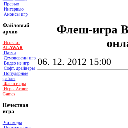
Превью
Интервью
Анонсы игр
Файловый
Флеш-игра Bl
архив
онл
Игры от
ALAWAR
Патчи
Демоверсии игр
06. 12. 2012 15:00
Видео из игр
Софт, драйверы
Популярные
файлы
Флеш игры
Игры Armor
Games
Нечестная
игра
Чит коды
Прохождения