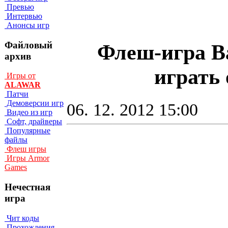
Превью
Интервью
Анонсы игр
Файловый
Флеш-игра Bas
архив
играть 
Игры от
ALAWAR
Патчи
Демоверсии игр
06. 12. 2012 15:00
Видео из игр
Софт, драйверы
Популярные
файлы
Флеш игры
Игры Armor
Games
Нечестная
игра
Чит коды
Прохождения