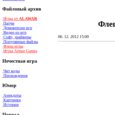
Файловый архив
Игры от
ALAWAR
Флеш
Патчи
Демоверсии игр
Видео из игр
06. 12. 2012 15:00
Софт, драйверы
Популярные файлы
Флеш игры
Игры Armor Games
Нечестная игра
Чит коды
Прохождения
Юмор
Анекдоты
Картинки
Истории
Портал