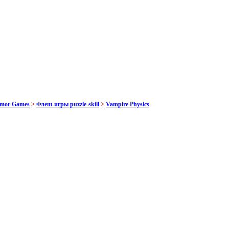
rmor Games
>
Флеш-игры puzzle-skill
>
Vampire Physics