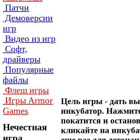
Патчи
Демоверсии
игр
Видео из игр
Софт,
драйверы
Популярные
файлы
Флеш игры
Игры Armor
Цель игры - дать в
Games
инкубатор. Нажмите 
покатится и останов
Нечестная
кликайте на инкуба
игра
еще раз для детонац