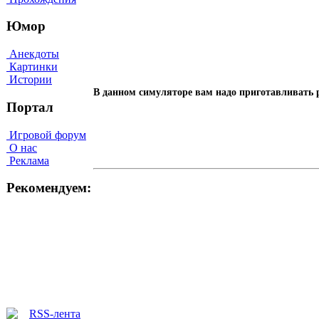
Юмор
Анекдоты
Картинки
Истории
В данном симуляторе вам надо приготавливать 
Портал
Игровой форум
О нас
Реклама
Рекомендуем: