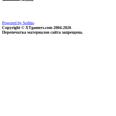
Powered by Seditio
Copyright © XTgamers.com 2004-2026
Перепечатка материалов сайта запрещена.