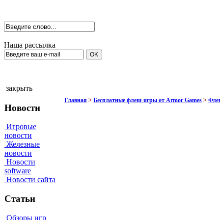
Наша рассылка
закрыть
Главная
>
Бесплатные флеш-игры от Armor Games
>
Флеш
Новости
Игровые
новости
Железные
новости
Новости
software
Новости сайта
Статьи
Обзоры игр