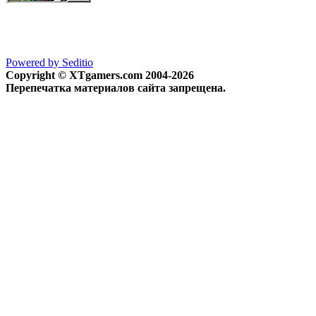
Powered by Seditio
Copyright © XTgamers.com 2004-2026
Перепечатка материалов сайта запрещена.