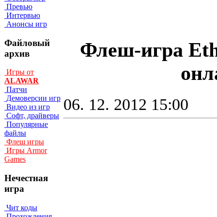
Превью
Интервью
Анонсы игр
Файловый
Флеш-игра Ethe
архив
онл
Игры от
ALAWAR
Патчи
Демоверсии игр
06. 12. 2012 15:00
Видео из игр
Софт, драйверы
Популярные
файлы
Флеш игры
Игры Armor
Games
Нечестная
игра
Чит коды
Прохождения