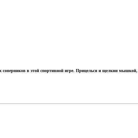
х соперников в этой спортивной игре. Прицелься и щелкни мышкой,