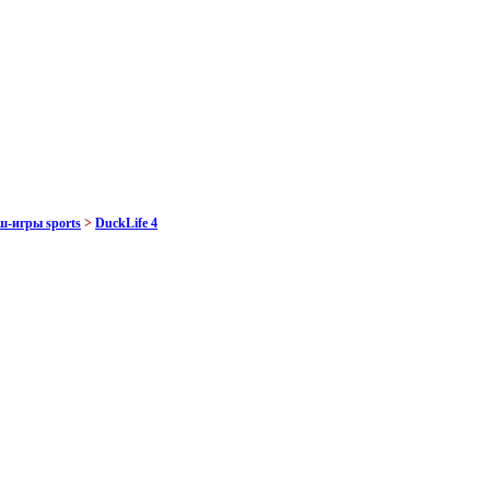
ш-игры sports
>
DuckLife 4