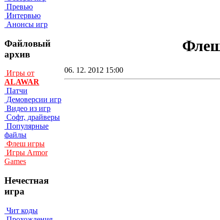
Превью
Интервью
Анонсы игр
Флеш
Файловый
архив
06. 12. 2012 15:00
Игры от
ALAWAR
Патчи
Демоверсии игр
Видео из игр
Софт, драйверы
Популярные
файлы
Флеш игры
Игры Armor
Games
Нечестная
игра
Чит коды
Прохождения