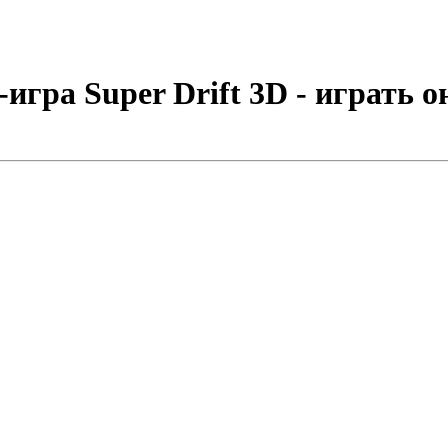
игра Super Drift 3D - играть о