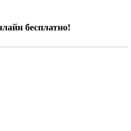
нлайн бесплатно!