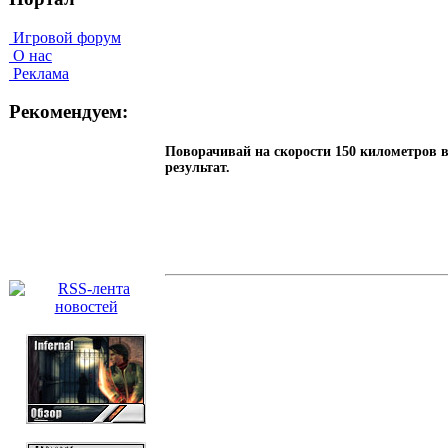
Игровой форум
О нас
Реклама
Рекомендуем:
Поворачивай на скорости 150 километров в
результат.